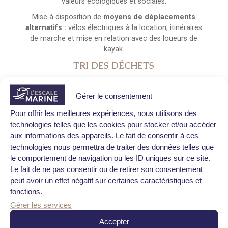
valeurs écologiques et sociales.
Mise à disposition de
moyens de déplacements
alternatifs :
vélos électriques à la location, itinéraires
de marche et mise en relation avec des loueurs de
kayak.
TRI DES DÉCHETS
Points de tri :
des points de tri des déchets sont
présents sur chaque palier d’étage.
Gérer le consentement
Bacs de recyclage et de compost :
les
Pour offrir les meilleures expériences, nous utilisons des
collaborateurs ont accès à des bacs de recyclage et
technologies telles que les cookies pour stocker et/ou accéder
de compost.
aux informations des appareils. Le fait de consentir à ces
Produits d’accueil rechargeables :
nous proposons
technologies nous permettra de traiter des données telles que
des produits d’accueil rechargeables, comme le savon.
le comportement de navigation ou les ID uniques sur ce site.
Le fait de ne pas consentir ou de retirer son consentement
Affichages de sensibilisation :
nous avons mis en
peut avoir un effet négatif sur certaines caractéristiques et
place des affichages pour accompagner chacun dans
fonctions.
le tri des déchets.
Gérer les services
Accepter