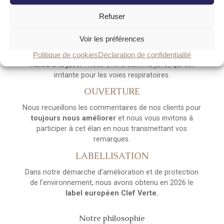
LE BIEN-ÊTRE
Refuser
Produits d’entretien écologiques :
nous utilisons
Voir les préférences
des produits d’entretien écologiques pour préserver la
santé de tous ainsi que l’environnement.
Politique de cookies
Déclaration de confidentialité
Adieu à la javel :
nous avons banni la javel, qui est
irritante pour les voies respiratoires.
OUVERTURE
Nous recueillons les commentaires de nos clients pour
toujours nous améliorer
et nous vous invitons à
participer à cet élan en nous transmettant vos
remarques.
LABELLISATION
Dans notre démarche d’amélioration et de protection
de l’environnement, nous avons obtenu en 2026 le
label européen Clef Verte.
Notre philosophie