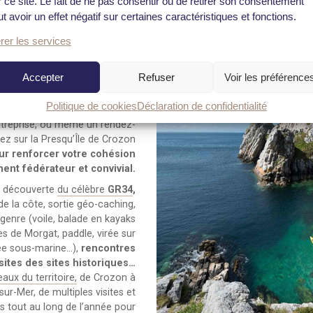
r ce site. Le fait de ne pas consentir ou de retirer son consentement
re d’activités
t avoir un effet négatif sur certaines caractéristiques et fonctions.
pour vos team
rer les services
buildings
Accepter
Refuser
Voir les préférence
Politique de cookies
Déclaration de confidentialité
rnée d’étude, une conférence,
entreprise, ou même un rendez-
vez sur la Presqu’Île de Crozon
r renforcer votre cohésion
ent fédérateur et convivial.
a découverte
du célèbre
GR34
,
de la côte, sortie géo-caching,
genre (voile, balade en kayaks
es de Morgat, paddle, virée sur
ée sous-marine…),
rencontres
isites des sites historiques…
aux du territoire,
de Crozon à
r-Mer, de multiples visites et
s tout au long de l’année pour