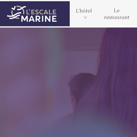
Le
L’hôtel
restaurant
L’Escale Marine
Les 