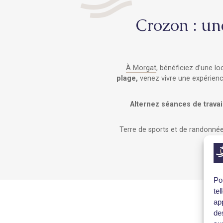
Crozon : un
À Morgat
, bénéficiez d’une l
plage,
venez vivre une expérien
Alternez séances de travai
Terre de sports et de randonné
Po
te
app
de