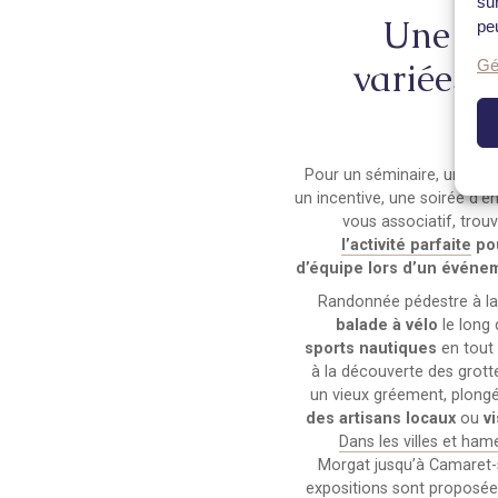
su
Une off
peu
variées 
Gé
Pour un séminaire, une jou
un incentive, une soirée d’
vous associatif, trou
l’activité parfaite
pou
d’équipe lors d’un événem
Randonnée pédestre à l
balade à vélo
le long 
sports nautiques
en tout 
à la découverte des grott
un vieux gréement, plong
des artisans locaux
ou
v
Dans les villes et hame
Morgat jusqu’à Camaret-su
expositions sont proposée