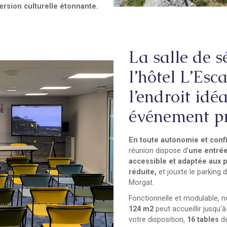
rsion culturelle étonnante.
La salle de 
l’hôtel L’Esc
l’endroit idé
événement pr
En toute autonomie et confi
réunion dispose d’
une entré
accessible et adaptée aux 
réduite,
et jouxte le parking d
Morgat.
Fonctionnelle et modulable, n
124 m2
peut accueillir jusqu’
votre disposition,
16 tables
de