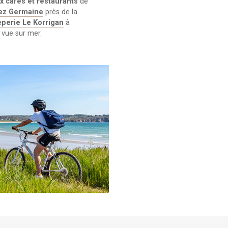
 cafés et restaurants
de
ez Germaine
près de la
êperie Le Korrigan
à
vue sur mer.