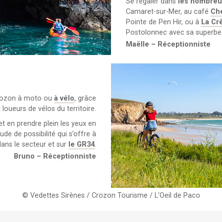
Se régaler dans
les nombreux
Camaret-sur-Mer, au café
Ch
Pointe de Pen Hir, ou à
La Cr
Postolonnec avec sa superbe 
Maëlle – Réceptionniste
 Crozon à moto ou
à vélo
, grâce
oueurs de vélos du territoire.
et en prendre plein les yeux en
ude de possibilité qui s’offre à
ans le secteur et sur
le GR34
.
Bruno – Réceptionniste
© Vedettes Sirènes / Crozon Tourisme / L’Oeil de Paco