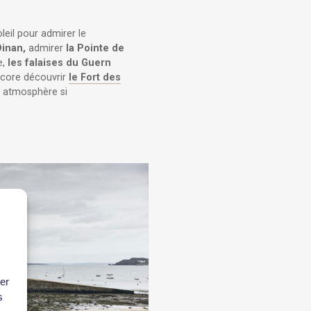
leil pour admirer le
Dinan,
admirer
la Pointe de
e,
les falaises du Guern
ncore découvrir
le Fort des
n atmosphère si
ter
s