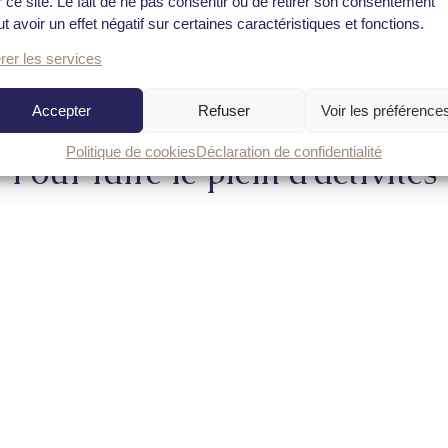
r ce site. Le fait de ne pas consentir ou de retirer son consentement
t avoir un effet négatif sur certaines caractéristiques et fonctions.
©A. Lamoureux – Crozon Tourisme
rer les services
Accepter
Refuser
Voir les préférence
Politique de cookies
Déclaration de confidentialité
Pour faire le plein d’activités
les Vedettes Sirènes
Labyrinthe Peninsula
Fun Park.
Éducation Canine