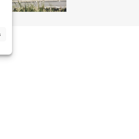
s
Gurvan