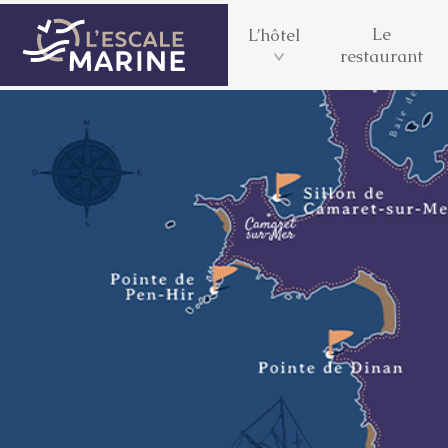
Le
L’hôtel
restaurant
L’Escale Marine
Les 