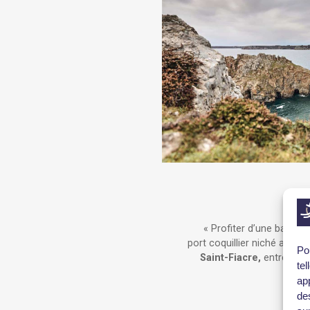
« Profiter d’une balade
port coquillier niché au fo
Po
Saint-Fiacre,
entre forê
te
app
de