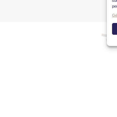
su
peu
Gé