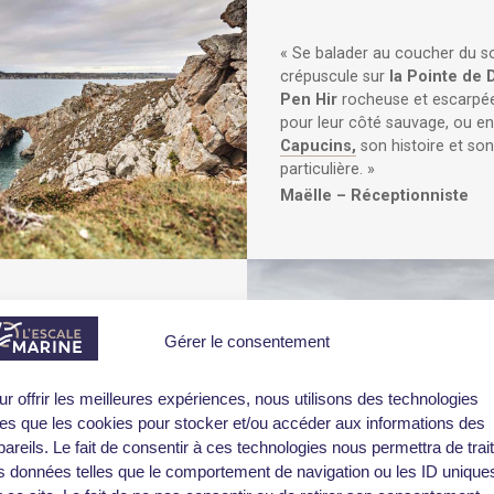
« Se balader au coucher du so
crépuscule sur
la Pointe de 
Pen Hir
rocheuse et escarpé
pour leur côté sauvage, ou e
Capucins,
son histoire et so
particulière. »
Maëlle – Réceptionniste
Gérer le consentement
 depuis
le Port du Fret,
ancien
nd de
la Rade de Brest
jusqu’à
ur offrir les meilleures expériences, nous utilisons des technologies
t, campagne et bord de mer. »
lles que les cookies pour stocker et/ou accéder aux informations des
Bruno – Réceptionniste
areils. Le fait de consentir à ces technologies nous permettra de trai
s données telles que le comportement de navigation ou les ID unique