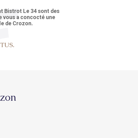
nt Bistrot Le 34
sont des
pe vous a concocté une
Île de Crozon.
TUS.
ozon